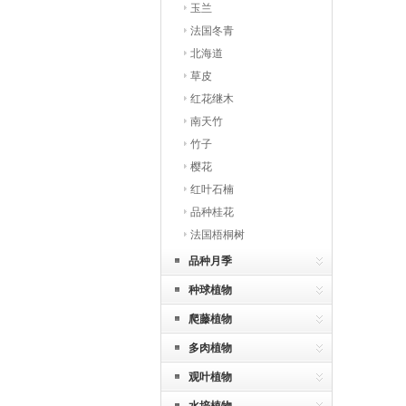
玉兰
法国冬青
北海道
草皮
红花继木
南天竹
竹子
樱花
红叶石楠
品种桂花
法国梧桐树
品种月季
种球植物
爬藤植物
多肉植物
观叶植物