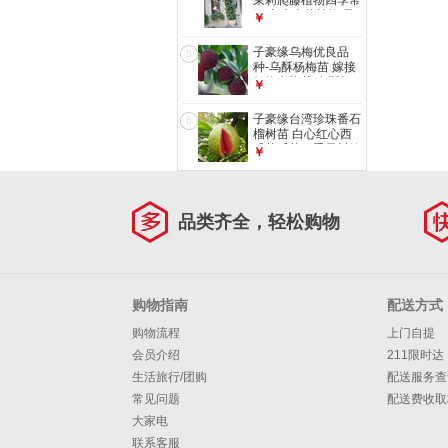
茉莉爬藤植物四季常
绿 爬山虎草植物 风
￥
车茉莉4年苗开花多
不含盆
子豪缘乌梅优良品
5
种-乌酥杨梅苗 嫁接
杨梅乌梅苗 乌酥杨
￥
梅当年结果 4年结果
苗
子豪缘台湾珍珠番石
6
40cm(含)-140cm(含)
榴树苗 白心红心西
瓜芭乐苗四季果树嫁
￥
接苗当年结果 4年
《红心》番石榴结果
苗
40cm(含)-120cm(含)
品类齐全，轻松购物
购物指南
配送方式
购物流程
上门自提
会员介绍
211限时达
生活旅行/团购
配送服务查
常见问题
配送费收取
大家电
联系客服