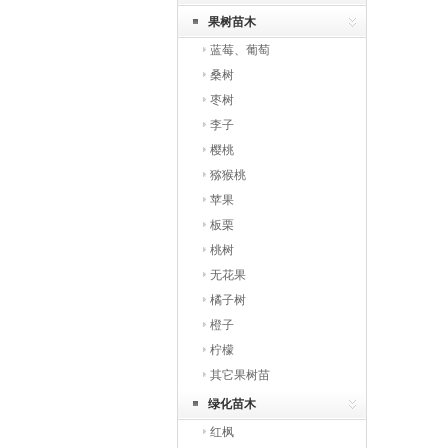
果树苗木
蓝莓、葡萄
桑树
枣树
李子
樱桃
猕猴桃
苹果
板栗
桃树
无花果
橘子树
橙子
柠檬
其它果树苗
绿化苗木
红枫