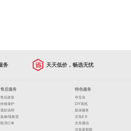
服务
天天低价，畅选无忧
售后服务
特色服务
售后政策
夺宝岛
价格保护
DIY装机
退款说明
延保服务
返修/退换货
京东E卡
取消订单
京东通信
京鱼座智能