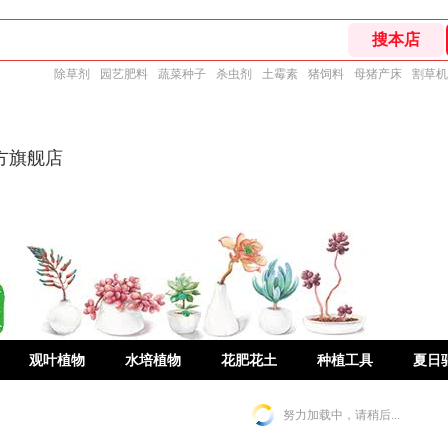
除草剂
园艺肥料
蔬菜种子
杀虫剂
土霉素
猪饲料
母猪产床
割草机
方旗舰店
观叶植物
水培植物
花肥花土
种植工具
夏日
努力加载中，请稍后...