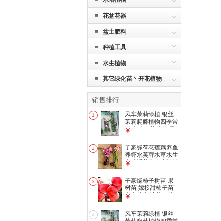
水培植物
花盆花器
盆土肥料
种植工具
水生植物
其它绿化苗丶开花植物
销售排行
风车茉莉绿植 银丝
1
茉莉爬藤植物四季常
绿 爬山虎草植物 风
￥
车茉莉3年苗爬的快
不含盆
子豪缘荷花莲藕养鱼
2
养虾水芙蓉水草水生
大叶浮萍室内庭院池
￥
塘水培植物 迷你睡
莲根块2个
子豪缘柿子树苗 果
3
树苗 嫁接甜柿子苗
南方北方 地栽种植
￥
当年结果 火晶柿子4
年苗
风车茉莉绿植 银丝
4
81cm(含)-110cm(含)